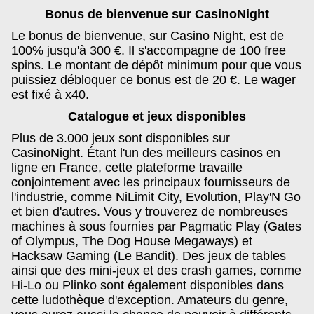
Bonus de bienvenue sur CasinoNight
Le bonus de bienvenue, sur Casino Night, est de
100% jusqu'à 300 €. Il s'accompagne de 100 free
spins. Le montant de dépôt minimum pour que vous
puissiez débloquer ce bonus est de 20 €. Le wager
est fixé à x40.
Catalogue et jeux disponibles
Plus de 3.000 jeux sont disponibles sur
CasinoNight. Étant l'un des meilleurs casinos en
ligne en France, cette plateforme travaille
conjointement avec les principaux fournisseurs de
l'industrie, comme NiLimit City, Evolution, Play'N Go
et bien d'autres. Vous y trouverez de nombreuses
machines à sous fournies par Pagmatic Play (Gates
of Olympus, The Dog House Megaways) et
Hacksaw Gaming (Le Bandit). Des jeux de tables
ainsi que des mini-jeux et des crash games, comme
Hi-Lo ou Plinko sont également disponibles dans
cette ludothèque d'exception. Amateurs du genre,