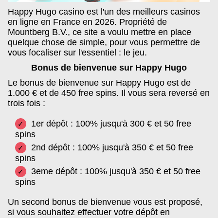
Happy Hugo casino est l'un des meilleurs casinos
en ligne en France en 2026. Propriété de
Mountberg B.V., ce site a voulu mettre en place
quelque chose de simple, pour vous permettre de
vous focaliser sur l'essentiel : le jeu.
Bonus de bienvenue sur Happy Hugo
Le bonus de bienvenue sur Happy Hugo est de
1.000 € et de 450 free spins. Il vous sera reversé en
trois fois :
1er dépôt : 100% jusqu'à 300 € et 50 free
spins
2nd dépôt : 100% jusqu'à 350 € et 50 free
spins
3eme dépôt : 100% jusqu'à 350 € et 50 free
spins
Un second bonus de bienvenue vous est proposé,
si vous souhaitez effectuer votre dépôt en