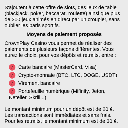
S'ajoutent à cette offre de slots, des jeux de table
(blackjack, poker, baccarat, roulette) ainsi que plus
de 300 jeux animés en direct par un croupier, sans
oublier les paris sportifs.
Moyens de paiement proposés
CrownPlay Casino vous permet de réaliser des
paiements de plusieurs façons différentes. Vous
aurez le choix, pour vos dépôts et retraits, entre :
Carte bancaire (MasterCard, Visa)
Crypto-monnaie (BTC, LTC, DOGE, USDT)
Virement bancaire
Portefeuille numérique (Mifinity, Jeton,
Neteller, Skrill...)
Le montant minimum pour un dépôt est de 20 €.
Les transactions sont immédiates et sans frais.
Pour les retraits, le montant minimum est de 30 €.