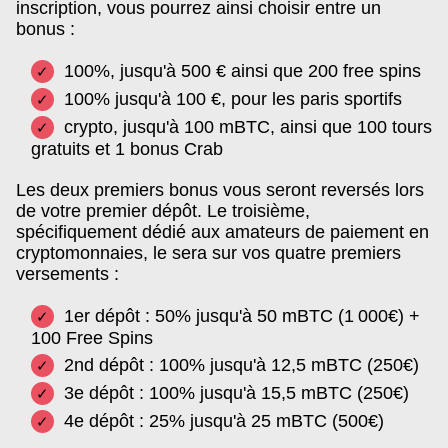
inscription, vous pourrez ainsi choisir entre un
bonus :
100%, jusqu'à 500 € ainsi que 200 free spins
100% jusqu'à 100 €, pour les paris sportifs
crypto, jusqu'à 100 mBTC, ainsi que 100 tours
gratuits et 1 bonus Crab
Les deux premiers bonus vous seront reversés lors
de votre premier dépôt. Le troisième,
spécifiquement dédié aux amateurs de paiement en
cryptomonnaies, le sera sur vos quatre premiers
versements :
1er dépôt : 50% jusqu'à 50 mBTC (1 000€) +
100 Free Spins
2nd dépôt : 100% jusqu'à 12,5 mBTC (250€)
3e dépôt : 100% jusqu'à 15,5 mBTC (250€)
4e dépôt : 25% jusqu'à 25 mBTC (500€)