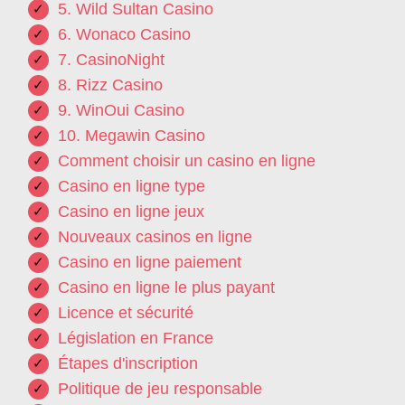
5. Wild Sultan Casino
6. Wonaco Casino
7. CasinoNight
8. Rizz Casino
9. WinOui Casino
10. Megawin Casino
Comment choisir un casino en ligne
Casino en ligne type
Casino en ligne jeux
Nouveaux casinos en ligne
Casino en ligne paiement
Casino en ligne le plus payant
Licence et sécurité
Législation en France
Étapes d'inscription
Politique de jeu responsable