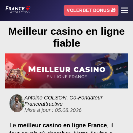
VOLERBET BONUS 🎁
Meilleur casino en ligne
fiable
Antoine COLSON, Co-Fondateur
Franceattractive
Mise à jour : 05.08.2026
Le
meilleur casino en ligne France
, il