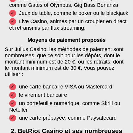
comme Gates of Olympus, Gig Bass Bonanza
Jeux de table, comme le poker ou le blackjack
Live Casino, animés par un croupier en direct
et retransmis par flux streaming.
Moyens de paiement proposés
Sur Julius Casino, les méthodes de paiement sont
nombreuses, que ce soit pour les dépôts, dont le
montant minimum est de 20 €, ou les retraits, dont
le montant minimum est de 30 €. Vous pouvez
utiliser :
une carte bancaire VISA ou Mastercard
le virement bancaire
un portefeuille numérique, comme Skrill ou
Neteller
une carte prépayée, comme Paysafecard
2. BetRiot Casino et ses nombreuses